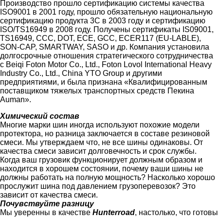
Производство прошло сертификацию системы качества
ISO9001 в 2001 году, прошло обязательную национальную
сертификацию продукта 3C в 2003 году и сертификацию
ISO/TS16949 в 2008 году. Получены сертификаты IS09001,
TS16949, CCC, DOT, ECE, GCC, ECER117 (EU-LABLE),
SON-CAP, SMARTWAY, SASO и др. Компания установила
долгосрочные отношения стратегического сотрудничества
с Beiqi Foton Motor Co., Ltd., Foton Lovol International Heavy
Industry Co., Ltd., China YTO Group и другими
предприятиями, и была признана «Квалифицированным
поставщиком тяжелых транспортных средств Пекина
Auman».
Химический состав
Многие марки шин иногда используют похожие модели
протектора, но разница заключается в составе резиновой
смеси. Мы утверждаем что, не все шины одинаковы. От
качества смеси зависит долговечность и срок службы.
Когда ваш грузовик функционирует должным образом и
находится в хорошем состоянии, почему ваши шины не
должны работать на полную мощность? Насколько хорошо
прослужит шина под давлением грузоперевозок? Это
зависит от качества смеси.
Почу​​​​​​​вствуйте разницу
Мы уверенны в качестве
Hunterroad
, настолько, что готовы